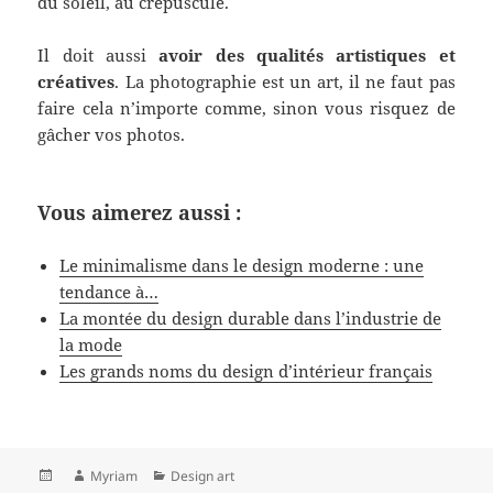
du soleil, au crépuscule.
Il doit aussi
avoir des qualités artistiques et
créatives
. La photographie est un art, il ne faut pas
faire cela n’importe comme, sinon vous risquez de
gâcher vos photos.
Vous aimerez aussi :
Le minimalisme dans le design moderne : une
tendance à…
La montée du design durable dans l’industrie de
la mode
Les grands noms du design d’intérieur français
Publié
Auteur
Catégories
Myriam
Design art