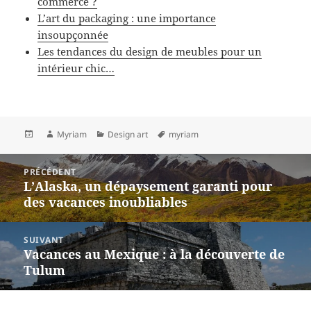
commerce ?
L’art du packaging : une importance
insoupçonnée
Les tendances du design de meubles pour un
intérieur chic…
Publié
Auteur
Catégories
Mots-
Myriam
Design art
myriam
le
clés
Navigation
PRÉCÉDENT
de
L’Alaska, un dépaysement garanti pour
Article
l’article
des vacances inoubliables
précédent :
SUIVANT
Vacances au Mexique : à la découverte de
Article
Tulum
suivant :