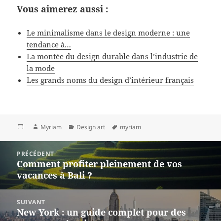
Vous aimerez aussi :
Le minimalisme dans le design moderne : une
tendance à…
La montée du design durable dans l’industrie de
la mode
Les grands noms du design d’intérieur français
Publié
Auteur
Catégories
Mots-
Myriam
Design art
myriam
le
clés
Navigation
PRÉCÉDENT
de
Comment profiter pleinement de vos
Article
l’article
vacances à Bali ?
précédent :
SUIVANT
New York : un guide complet pour des
Article