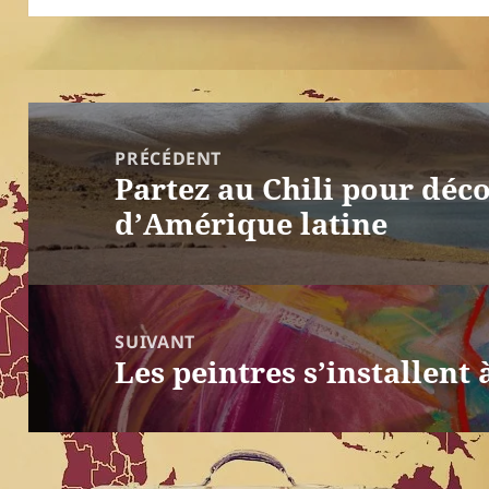
Navigation
de
PRÉCÉDENT
Partez au Chili pour déc
l’article
Article
d’Amérique latine
précédent :
SUIVANT
Les peintres s’installent
Article
suivant :